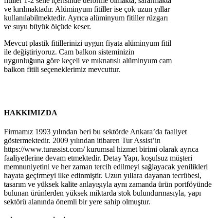
fitiller 1-2 sene içerisinde deforme olmakta, sararmakta
ve kırılmaktadır. Alüminyum fitiller ise çok uzun yıllar
kullanılabilmektedir. Ayrıca alüminyum fitiller rüzgarı
ve suyu büyük ölçüde keser.
Mevcut plastik fitillerinizi uygun fiyata alüminyum fitil
ile değiştiriyoruz. Cam balkon sisteminizin
uygunluğuna göre keçeli ve mıknatıslı alüminyum cam
balkon fitili seçeneklerimiz mevcuttur.
HAKKIMIZDA
Firmamız 1993 yılından beri bu sektörde Ankara’da faaliyet
göstermektedir. 2009 yılından itibaren Tur Assist’in
https://www.turassist.com/ kurumsal hizmet birimi olarak ayrıca
faaliyetlerine devam etmektedir. Detay Yapı, koşulsuz müşteri
memnuniyetini ve her zaman tercih edilmeyi sağlayacak yenilikleri
hayata geçirmeyi ilke edinmiştir. Uzun yıllara dayanan tecrübesi,
tasarım ve yüksek kalite anlayışıyla aynı zamanda ürün portföyünde
bulunan ürünlerden yüksek miktarda stok bulundurmasıyla, yapı
sektörü alanında önemli bir yere sahip olmuştur.