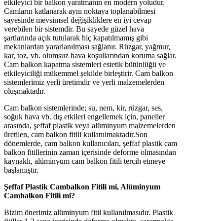
etkileyici bir balkon yaratmanın en modern yoludur.
Camların katlanarak aynı noktaya toplanabilmesi
sayesinde mevsimsel değişikliklere en iyi cevap
verebilen bir sistemdir. Bu sayede güzel hava
şartlarında açık tutularak hiç kapatılmamış gibi
mekanlardan yararlanılması sağlanır. Rüzgar, yağmur,
kar, toz, vb. olumsuz hava koşullarından koruma sağlar.
Cam balkon kapatma sistemleri estetik bütünlüğü ve
etkileyiciliği mükemmel şekilde birleştirir. Cam balkon
sistemlerimiz yerli üretimdir ve yerli malzemelerden
oluşmaktadır.
Cam balkon sistemlerinde; su, nem, kir, rüzgar, ses,
soğuk hava vb. dış etkileri engellemek için, paneller
arasında, şeffaf plastik veya alüminyum malzemelerden
üretilen, cam balkon fitili kullanılmaktadır.Son
dönemlerde, cam balkon kullanıcıları, şeffaf plastik cam
balkon fitillerinin zaman içerisinde deforme olmasından
kaynaklı, alüminyum cam balkon fitili tercih etmeye
başlamıştır.
Şeffaf Plastik Cambalkon Fitili mi, Alüminyum
Cambalkon Fitili mi?
Bizim önerimiz alüminyum fitil kullanılmasıdır. Plastik